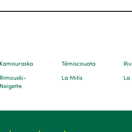
Kamouraska
Témiscouata
Ri
Rimouski-
La Mitis
La
Neigette