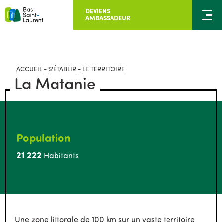
DEVIENS
AMBASSADEUR
ACCUEIL
-
S'ÉTABLIR
-
LE TERRITOIRE
La Matanie
Population
21 222
Habitants
Une zone littorale de 100 km sur un vaste territoire