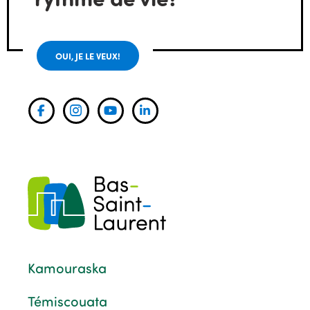
OUI, JE LE VEUX!
Kamouraska
Témiscouata