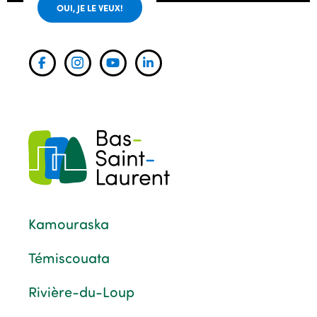
OUI, JE LE VEUX!
Kamouraska
Témiscouata
Rivière-du-Loup