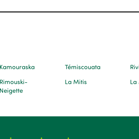
Kamouraska
Témiscouata
Ri
Rimouski-
La Mitis
La
Neigette