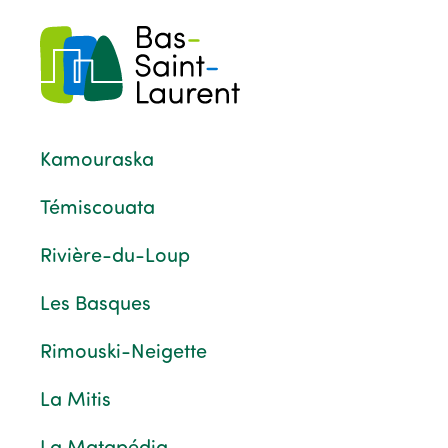
Kamouraska
Témiscouata
Rivière-du-Loup
Les Basques
Rimouski-Neigette
La Mitis
La Matapédia