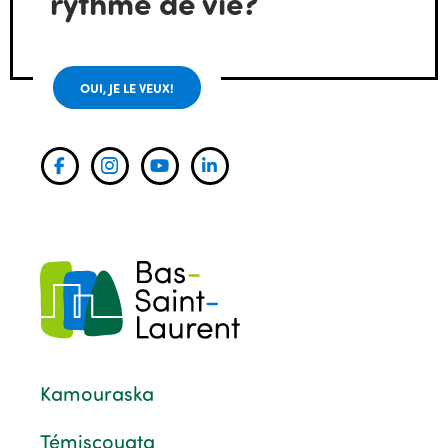
rythme de vie?
OUI, JE LE VEUX!
Kamouraska
Témiscouata