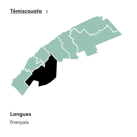
Témiscouata
Langues
Français