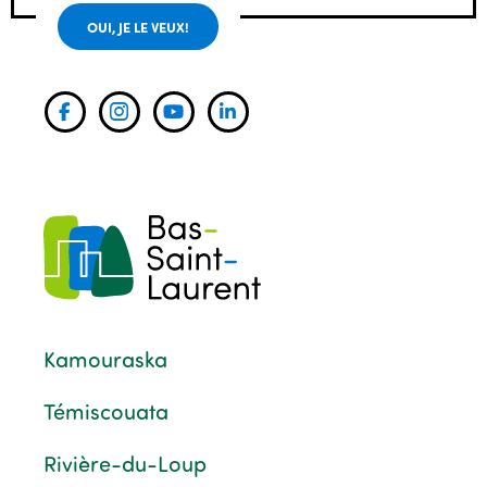
OUI, JE LE VEUX!
Kamouraska
Témiscouata
Rivière-du-Loup