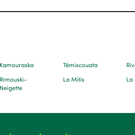
Kamouraska
Témiscouata
Ri
Rimouski-
La Mitis
La
Neigette