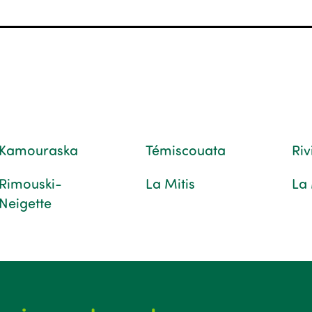
Kamouraska
Témiscouata
Ri
Rimouski-
La Mitis
La
Neigette