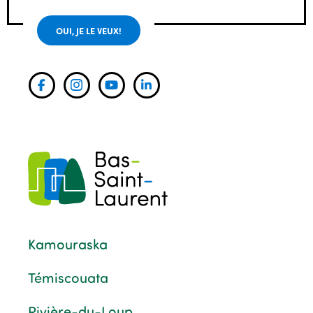
OUI, JE LE VEUX!
Kamouraska
Témiscouata
Rivière-du-Loup