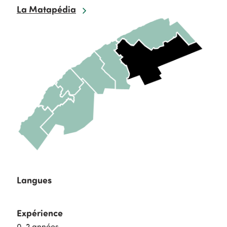
La Matapédia
Langues
Expérience
0-2 années