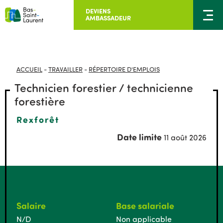
DEVIENS
AMBASSADEUR
ACCUEIL
-
TRAVAILLER
-
RÉPERTOIRE D'EMPLOIS
Technicien forestier / technicienne
forestière
Rexforêt
Date limite
11 août 2026
Salaire
Base salariale
N/D
Non applicable