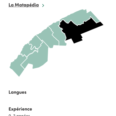
La Matapédia
Langues
Expérience
0-2 années