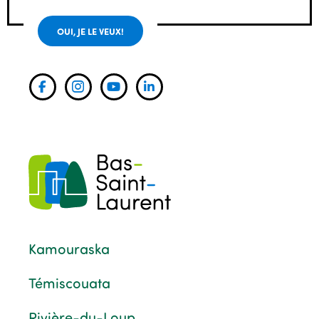
OUI, JE LE VEUX!
Kamouraska
Témiscouata
Rivière-du-Loup