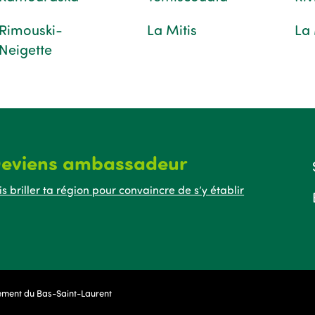
Rimouski-
La Mitis
La
Neigette
eviens ambassadeur
is briller ta région pour convaincre de s’y établir
pement du Bas-Saint-Laurent