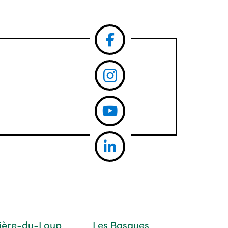
vière-du-Loup
Les Basques