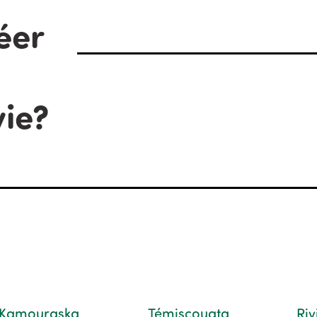
éer
vie?
Kamouraska
Témiscouata
Ri