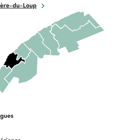
ière-du-Loup
gues
érience