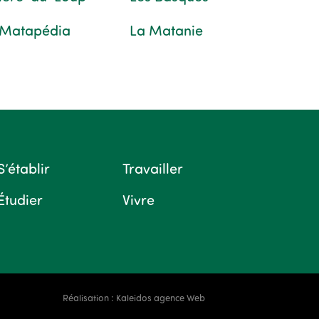
 Matapédia
La Matanie
S’établir
Travailler
Étudier
Vivre
Réalisation :
Kaleidos agence Web