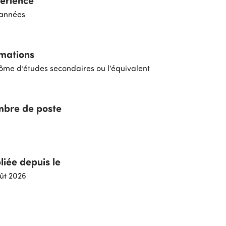
années
mations
ôme d’études secondaires ou l’équivalent
bre de poste
liée depuis le
ût 2026