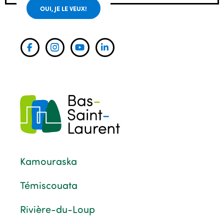
OUI, JE LE VEUX!
Kamouraska
Témiscouata
Rivière-du-Loup