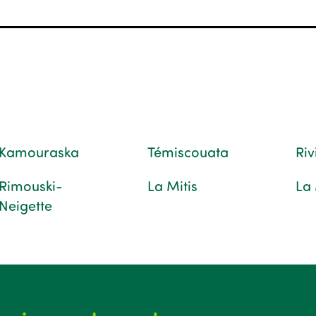
Kamouraska
Témiscouata
Ri
Rimouski-
La Mitis
La
Neigette