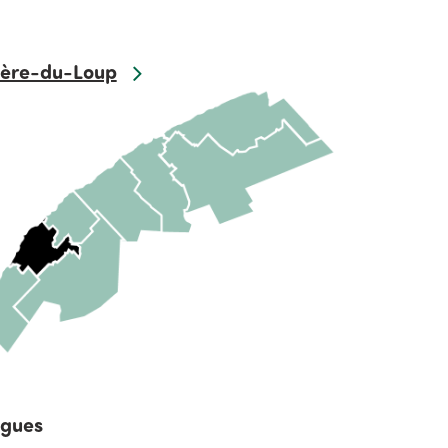
ière-du-Loup
gues