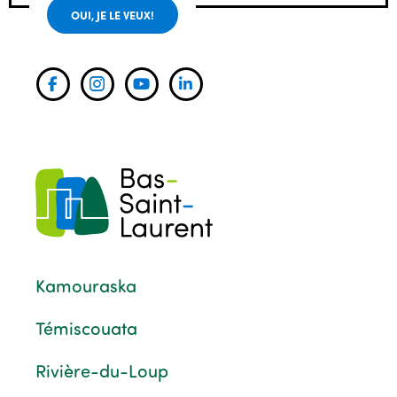
OUI, JE LE VEUX!
Kamouraska
Témiscouata
Rivière-du-Loup